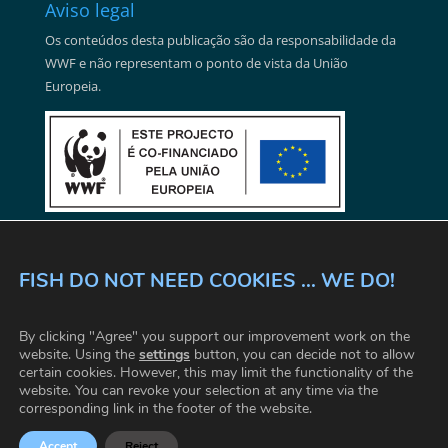
Aviso legal
Os conteúdos desta publicação são da responsabilidade da
WWF e não representam o ponto de vista da União
Europeia.
FISH DO NOT NEED COOKIES ... WE DO!
ESTAMOS TODOS LIGADOS
FACTOS REAIS
By clicking "Agree" you support our improvement work on the
TERMOS E CONDIÇÕES
CONTACTOS
FAQ
website. Using the
settings
button, you can decide not to allow
certain cookies. However, this may limit the functionality of the
CONFIGURAÇÕES DE COOKIE
website. You can revoke your selection at any time via the
corresponding link in the footer of the website.
© 2026 WWF |
www.wwf.at
|
www.fishforward.eu
you are
Accept
Reject