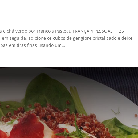
s e chá verde por Francois Pasteau FRANÇA 4 PESSOAS 25
em seguida, adicione os cubos de gengibre cristalizado e deixe
abas em tiras finas usando um...