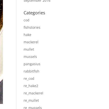
September 2016
Categories
cod
fishstories
hake
mackerel
mullet
mussels
pangasius
rabbitfish
re_cod
re_hake2
re_mackerel
re_mullet
re_mussels