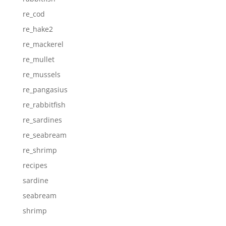
re_cod
re_hake2
re_mackerel
re_mullet
re_mussels
re_pangasius
re_rabbitfish
re_sardines
re_seabream
re_shrimp
recipes
sardine
seabream
shrimp